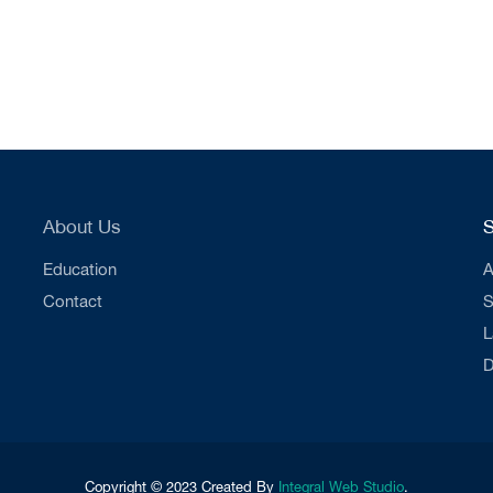
About Us
S
Education
A
Contact
S
L
D
Copyright © 2023 Created By
Integral Web Studio
.